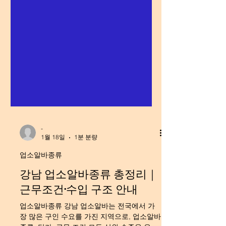
-
1월 18일
1분 분량
업소알바종류
강남 업소알바종류 총정리｜
근무조건·수입 구조 안내