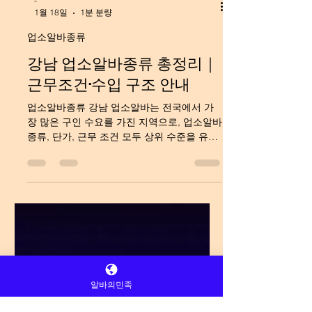
-
1월 18일
1분 분량
업소알바종류
강남 업소알바종류 총정리｜
근무조건·수입 구조 안내
업소알바종류 강남 업소알바는 전국에서 가
장 많은 구인 수요를 가진 지역으로, 업소알바
종류, 단가, 근무 조건 모두 상위 수준을 유지
하고 있습니다. “강남 업소알바”, 스웨디시알
바 “강남 업소알바 종류”, “강남 업소알바 근
무조건”과 같은 키워드는 검색량이 꾸준하며,
정확한 정보 제공이 중요합니다. 업소알바종
류 강남 업소알바 종류 강남 룸알바 강남 룸알
알바의민족
바는 테이블 단가가 높고 수당 구조가 안정적
입니다.대화 중심의 접객이며, 강남 업소알바