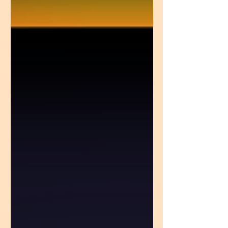
마사지 업소도 다양하게 분포되어 있으며, 스
웨디시·아로마·타이·스포츠 마사지 등으로 세
분화되어 있습니다. 최근 흐름을 보면 웰빙,
힐링, 피로회복 중심 시장이