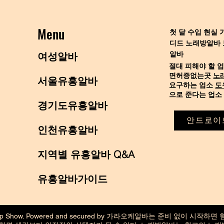
Menu
첫 달 수입 현실
디드
노래방알바 
알바
여성알바
절대 피해야 할 
면허증없는곳
노
서울유흥알바
요구하는 업소
도
으로 준다는 업소
경기도유흥알바
안드로이
인천유흥알바
지역별 유흥알바 Q&A
유흥알바가이드
p Show. Powered and secured by
가라오케알바
는 준비 없이 시작하면